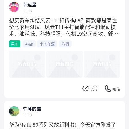
幸运星
障：一个月之内有猫瘟之类的疾病可以调换2）
10-13
出售的所有猫咪均保证一针疫苗一次驱虫做好，
购买同时会告知您以后的疫苗驱虫 情况3）会告
想买新车纠结风云T11和传祺L9？两款都是高性
知饲养方法和注意事项，让你饲养起来更有信
价比家用SUV。风云T11主打智能配置和混动技
心。同城客户可以上门挑选，外地客户可以托
术，油耗低、科技感强；传祺L9空间宽敞，舒适
运，让你都能买到自己心仪的猫咪。
性突出，适合家庭出行。建议根据个人对动力、
买车
4s店
个人车源
汽贸
空间和配置的偏好实地试驾对比。有意咨询可私
聊了解详情！
分享
电话
午睡的猫
10-13
华为Mate 80系列又放新料啦！今天官方刚发了