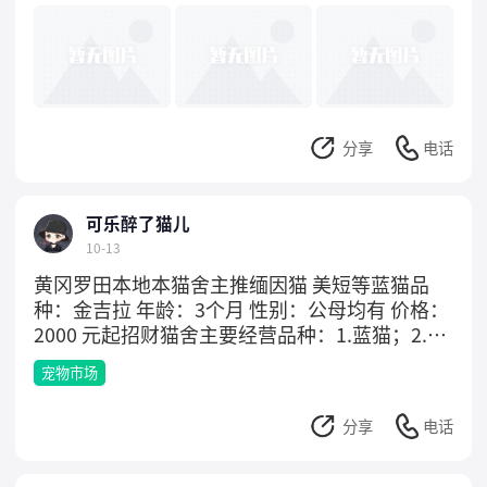
路径功能——这哪是光说城里好用啊，明摆着在
长途跋涉的户外也能保持稳稳的续航，太顶了！
这么一看，华为说不定给户外用户准备了全新的
续航模式，专门针对长时间在外面活动设计的。
要是真这样，那户外运动爱好者、经常旅行的
人，还有应急救援的工作人员可就有福了！毕竟
分享
电话
户外待久了，手机有电才能随时查信息、保安
全，这可是实实在在的帮助。另外，预热视频结
尾透露手机居然有一个14天续航的户外模式，更
可乐醉了猫儿
是期待值拉满。对了，华为Mate 80系列已经定
10-13
档11月25日发布了。现在这条预热视频一出来，
黄冈罗田本地本猫舍主推缅因猫 美短等蓝猫品
不光让大家超期待它的续航表现，更给这款新机
种：金吉拉 年龄：3个月 性别：公母均有 价格：
的创新点添了不少悬念，真想早点看到真机！
2000 元起招财猫舍主要经营品种：1.蓝猫；2.蓝
#Mate80户外可极限续航14天# #华为Mate80户
白；3.银渐层；4.加菲猫；5.美短；6.布偶；7.金
外续航或有重大突破#
宠物市场
吉拉；8.暹罗；9.以及其他各种品种猫咪。猫舍
所有猫咪：保证猫咪纯种，猫舍的猫咪都是我们
分享
电话
自己专门繁殖的，不会出现串串和不纯的现象！
健康保证：猫舍所有出售的猫咪，较少都是做过
猫三联疫苗的，实体猫舍全国可以发货，讲城信