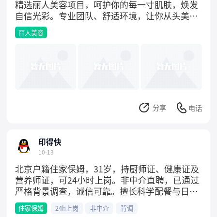
精选丽人美容项目，呵护你的每一寸肌肤，焕发
自信光彩。专业团队、舒适环境，让你从头美到
脚！名额有限，先到先得，有意私聊了解更多详
丽人美容
情吧～
分享
电话
印得快
10-13
北京户籍住家保姆，31岁，持厨师证、健康证及
营养师证，可24小时上岗。非中介直聘，已通过
严格背景调查，诚信可靠。擅长科学配餐与日常
照料，有经验、有责任心，适合需要长期稳定服
住家保姆
24h上岗
非中介
背调
务的家庭。有意私聊了解详情。